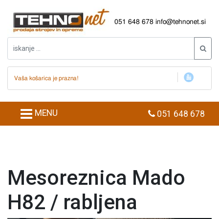
051 648 678
info@tehnonet.si
Vaša košarica je prazna!
MENU
051 648 678
Mesoreznica Mado
H82 / rabljena