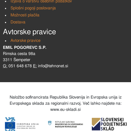
Izjava o varstvu osebnih podatkov
Splošni pogoji poslovanja
Možnosti plačila
Dostava
Avtorske pravice
Avtorske pravice
EMIL POGOREVC S.P.
Rimska cesta 98a
3311 Šempeter
G:
051 648 678
E:
info@tehnonet.si
Naložbo sofinancirata Republika Slovenija in Evropska unija iz
Evropskega sklada za regionalni razvoj. Več lahko najdete na:
www.eu-skladi.si