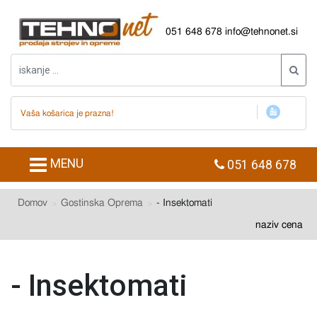
051 648 678
info@tehnonet.si
Vaša košarica je prazna!
MENU
051 648 678
Domov
Gostinska Oprema
- Insektomati
naziv
cena
- Insektomati