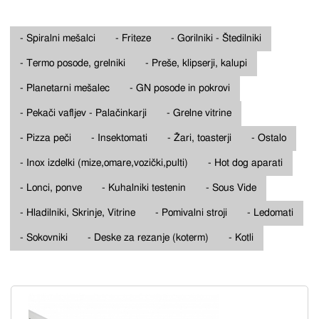
- Spiralni mešalci
- Friteze
- Gorilniki - Štedilniki
- Termo posode, grelniki
- Preše, klipserji, kalupi
- Planetarni mešalec
- GN posode in pokrovi
- Pekači vafljev - Palačinkarji
- Grelne vitrine
- Pizza peči
- Insektomati
- Žari, toasterji
- Ostalo
- Inox izdelki (mize,omare,vozički,pulti)
- Hot dog aparati
- Lonci, ponve
- Kuhalniki testenin
- Sous Vide
- Hladilniki, Skrinje, Vitrine
- Pomivalni stroji
- Ledomati
- Sokovniki
- Deske za rezanje (koterm)
- Kotli