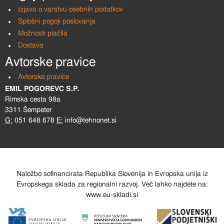
Izjava o varstvu osebnih podatkov
Splošni pogoji poslovanja
Možnosti plačila
Dostava
Avtorske pravice
Avtorske pravice
EMIL POGOREVC S.P.
Rimska cesta 98a
3311 Šempeter
G:
051 648 678
E:
info@tehnonet.si
Naložbo sofinancirata Republika Slovenija in Evropska unija iz
Evropskega sklada za regionalni razvoj. Več lahko najdete na:
www.eu-skladi.si