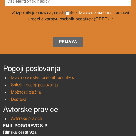
Z izpolnitvijo obrazca, se strinjate z
Izjavo o zasebnosti
po novi
uredbi o varstvu osebnih podatkov (GDPR). *
PRIJAVA
Pogoji poslovanja
Izjava o varstvu osebnih podatkov
Splošni pogoji poslovanja
Možnosti plačila
Dostava
Avtorske pravice
Avtorske pravice
EMIL POGOREVC S.P.
Rimska cesta 98a