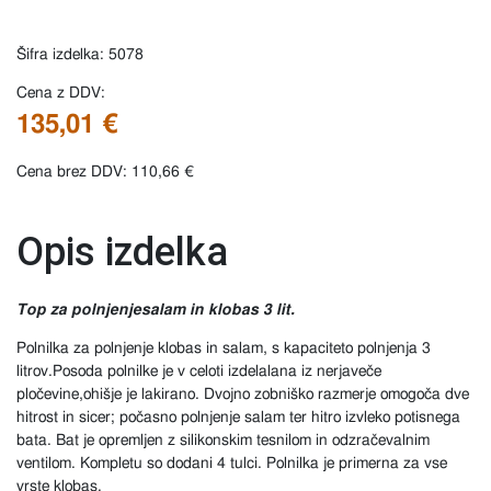
Šifra izdelka: 5078
Cena z DDV:
135,01 €
Cena brez DDV: 110,66 €
Opis izdelka
Top za polnjenje
salam in klobas 3
lit.
Polnilka za polnjenje klobas in salam, s kapaciteto polnjenja 3
litrov.Posoda polnilke je v celoti izdelalana iz nerjaveče
pločevine,ohišje je lakirano. Dvojno zobniško razmerje omogoča dve
hitrost in sicer; počasno polnjenje salam ter hitro izvleko potisnega
bata. Bat je opremljen z silikonskim tesnilom in odzračevalnim
ventilom. Kompletu so dodani 4 tulci. Polnilka je primerna za vse
vrste klobas.