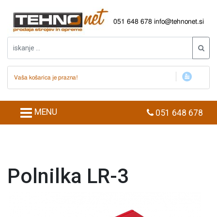
051 648 678
info@tehnonet.si
Vaša košarica je prazna!
MENU
051 648 678
Polnilka LR-3