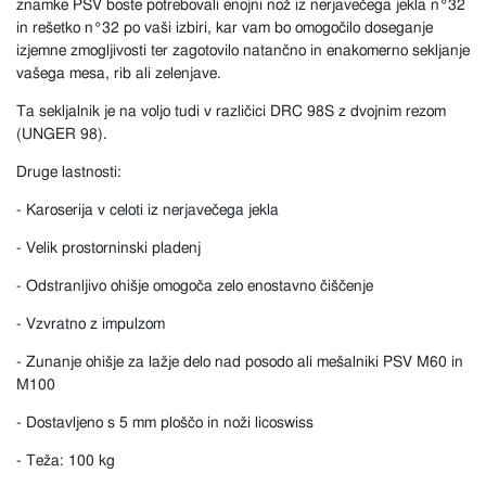
znamke PSV boste potrebovali enojni nož iz nerjavečega jekla n°32
in rešetko n°32 po vaši izbiri, kar vam bo omogočilo doseganje
izjemne zmogljivosti ter zagotovilo natančno in enakomerno sekljanje
vašega mesa, rib ali zelenjave.
Ta sekljalnik je na voljo tudi v različici DRC 98S z dvojnim rezom
(UNGER 98).
Druge lastnosti:
- Karoserija v celoti iz nerjavečega jekla
- Velik prostorninski pladenj
- Odstranljivo ohišje omogoča zelo enostavno čiščenje
- Vzvratno z impulzom
- Zunanje ohišje za lažje delo nad posodo ali mešalniki PSV M60 in
M100
- Dostavljeno s 5 mm ploščo in noži licoswiss
- Teža: 100 kg