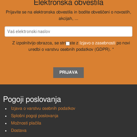
Elektronska obvestila
Prijavite se na elektronska obvestila in bodite obveščeni o novostih,
akcijah, ...
Z izpolnitvijo obrazca, se strinjate z
Izjavo o zasebnosti
po novi
uredbi o varstvu osebnih podatkov (GDPR). *
PRIJAVA
Pogoji poslovanja
Izjava o varstvu osebnih podatkov
Splošni pogoji poslovanja
Možnosti plačila
Dostava