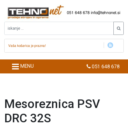
051 648 678
info@tehnonet.si
Vaša košarica je prazna!
MENU
051 648 678
Mesoreznica PSV
DRC 32S