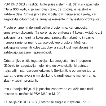
PSV DRC 32S v različici Enterprise sistem - št. 32 in s kapaciteto
mletja 900 kg/h, ki je zasnovan tako, da izpolnjuje najstrožje
zahteve dela. Ohišje je v celoti izdelano iz nerjavečega jekla, kar
zagotavlja odpornost na zunanje elemente in zanesljivo vzdržljivost.
Prostoren zgornji del nudi veliko prostornino, kar omogoča
enostavno rokovanje. Ta oprema, opremljena s 4 kolesi, vključno z 2
zaklepnima smernima kolesoma, zagotavlja natančno in varno
manevriranje, primerno za vse delovne prostore. Možnost
zaklepanja smernih koles zagotavlja stabilnost med dejanji, ki
zahtevajo začasno nepremičnost.
Odstranljivo ohišje tega sekljalnika omogoča hitro in popolno
čiščenje ter zagotavlja higienično delovno okolje, ki ustreza
najstrožjim standardom kakovosti. Sekljalnik je opremljen tudi z
vzvratno prestavo z enim dotikom, ki nudi idealno manevriranje,
zlasti v tesnih prostorih.
Ima zunanje ohišje, ki je posebej zasnovano za lažje delo nad
posodo ali mešalniki PSV M60 in M100.
Za sekljalnik DRC 32S (Enterprise single cut system - n°32)