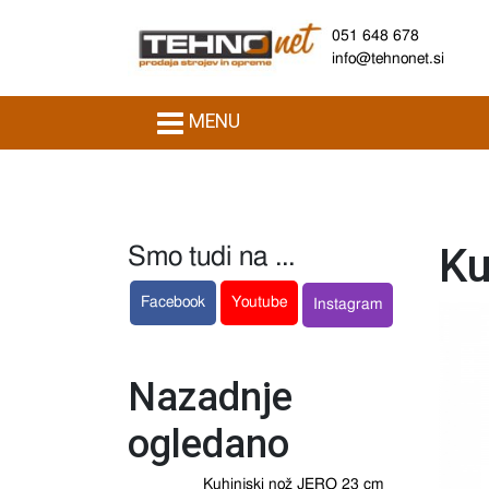
051 648 678
info@tehnonet.si
MENU
Ku
Smo tudi na ...
Facebook
Youtube
Instagram
Nazadnje
ogledano
Kuhinjski nož JERO 23 cm