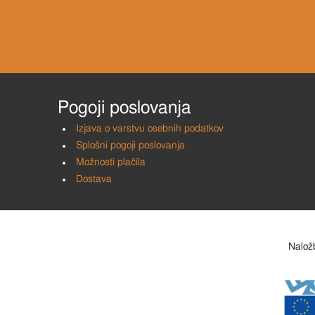
Pogoji poslovanja
Izjava o varstvu osebnih podatkov
Splošni pogoji poslovanja
Možnosti plačila
Dostava
Naložb