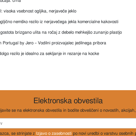
očaja: črna
l: visoka vsebnost ogljika, nerjaveče jeklo
gljično nemško rezilo iz nerjavečega jekla komercialne kakovosti
gostota brizgano ulita na ročaj z debelo mehkejšo zunanjo plastjo
 Portugal by Jero – Vodilni proizvajalec jedilnega pribora
olgo rezilo je idealno za sekljanje in rezanje na kocke
Elektronska obvestila
ijavite se na elektronska obvestila in bodite obveščeni o novostih, akcijah, 
razca, se strinjate z
Izjavo o zasebnosti
po novi uredbi o varstvu osebnih