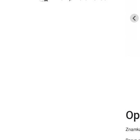
Op
Znamka