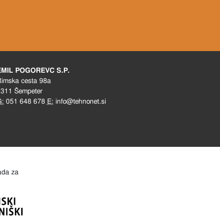
EMIL POGOREVC S.P.
imska cesta 98a
311 Šempeter
G:
051 648 678
E:
info@tehnonet.si
lada za