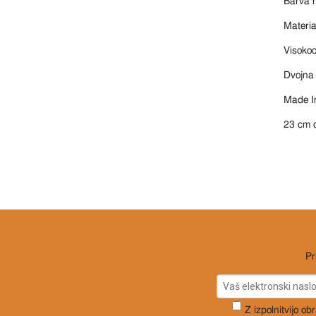
Barva r
Materia
Visokoo
Dvojna 
Made In
23 cm d
Pr
Z izpolnitvijo ob