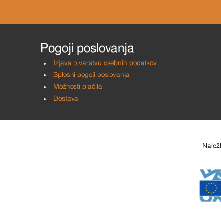
Pogoji poslovanja
Izjava o varstvu osebnih podatkov
Splošni pogoji poslovanja
Možnosti plačila
Dostava
Naložb