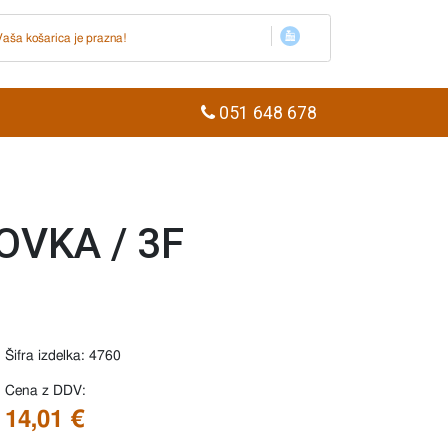
Vaša košarica je prazna!
051 648 678
OVKA / 3F
Šifra izdelka: 4760
Cena z DDV:
14,01 €