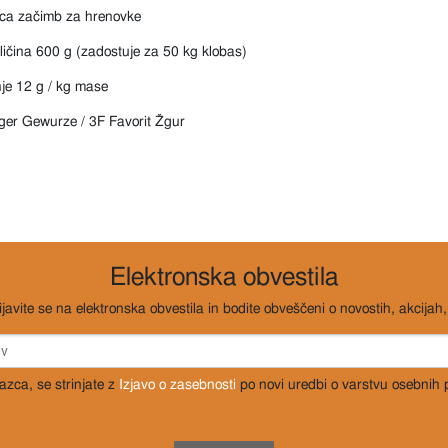
ca začimb za hrenovke
ličina 600 g (zadostuje za 50 kg klobas)
je 12 g / kg mase
ger Gewurze / 3F Favorit Žgur
Elektronska obvestila
ijavite se na elektronska obvestila in bodite obveščeni o novostih, akcijah, 
razca, se strinjate z
Izjavo o zasebnosti
po novi uredbi o varstvu osebnih