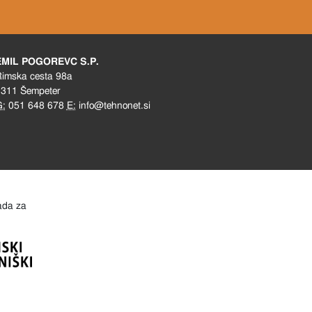
EMIL POGOREVC S.P.
imska cesta 98a
311 Šempeter
G:
051 648 678
E:
info@tehnonet.si
lada za