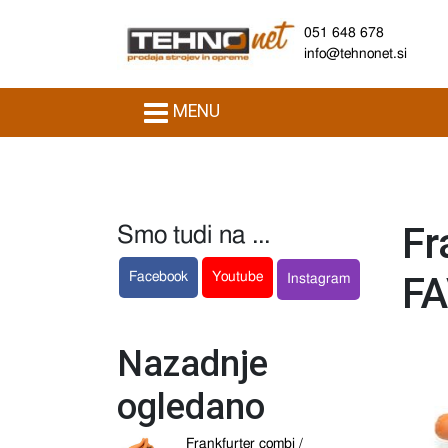
051 648 678
info@tehnonet.si
MENU
Fr
Smo tudi na ...
FA
Facebook
Youtube
Instagram
Nazadnje
ogledano
Frankfurter combi /