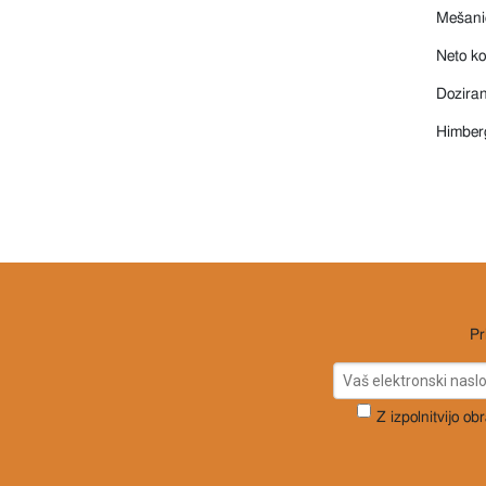
Mešani
Neto ko
Doziran
Himber
Pr
Z izpolnitvijo ob