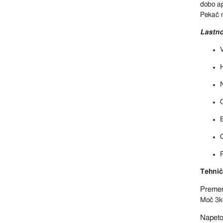
dobo a
Pekač n
Lastno
V
O
Tehnič
Preme
Moč 3
Napeto