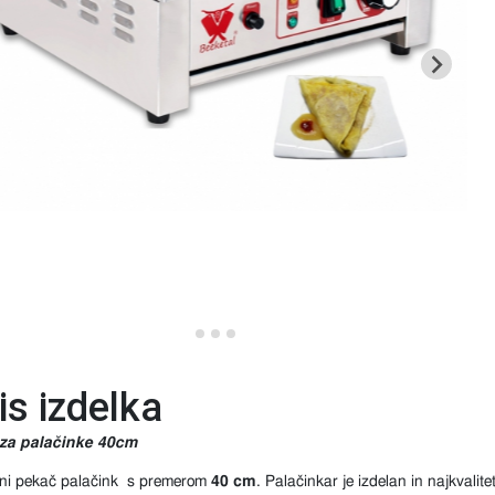
is izdelka
za palačinke 40cm
ični pekač palačink s premerom
40 cm
. Palačinkar je izdelan in najkvalit