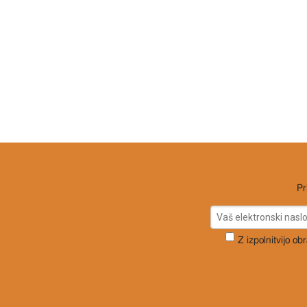
Pr
Z izpolnitvijo ob