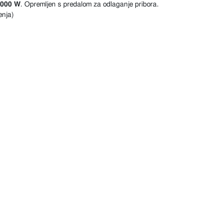
3000 W
. Opremljen s predalom za odlaganje pribora.
enja)