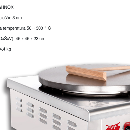
al INOX
 plošče 3 cm
a temperatura 50 ~ 300 ° C
DxŠxV): 45 x 45 x 23 cm
4,4 kg