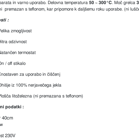
parata in varno uporabo. Delovna temperatura
50 ~ 300°C
. Moč grelca
i premazan s teflonom, kar pripomore k daljšemu roku uporabe. (ni lušč
sti :
elika zmogljivost
Hitra odzivnost
Natančen termostat
n / off stikalo
Enostaven za uporabo in čiščenj
Ohišje iz 100% nerjavečega jekla
Plošča litoželezna (ni premazana s teflonom)
ni podatki :
r 40cm
kw
st 230V