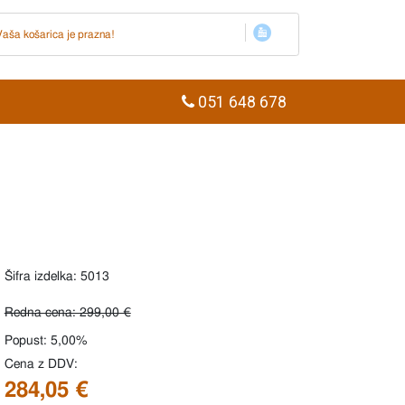
Vaša košarica je prazna!
051 648 678
Šifra izdelka: 5013
Redna cena: 299,00 €
Popust: 5,00%
Cena z DDV:
284,05 €