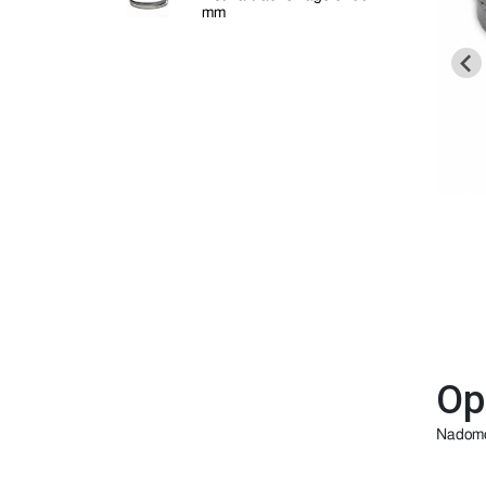
mm
Op
Nadome