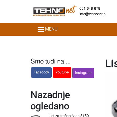
051 648 678
info@tehnonet.si
MENU
Li
Smo tudi na ...
Facebook
Youtube
Instagram
Nazadnje
ogledano
List za tračno žago 3150