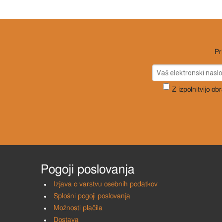
Pr
Z izpolnitvijo ob
Pogoji poslovanja
Izjava o varstvu osebnih podatkov
Splošni pogoji poslovanja
Možnosti plačila
Dostava