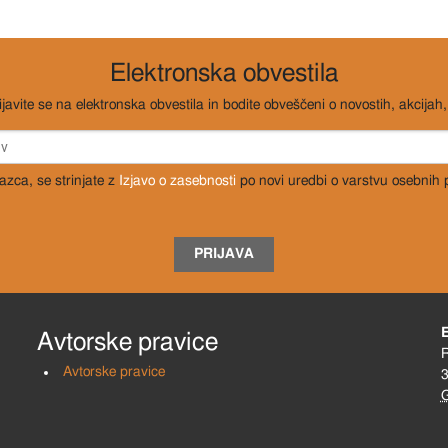
Elektronska obvestila
ijavite se na elektronska obvestila in bodite obveščeni o novostih, akcijah, 
razca, se strinjate z
Izjavo o zasebnosti
po novi uredbi o varstvu osebnih
PRIJAVA
Avtorske pravice
R
Avtorske pravice
3