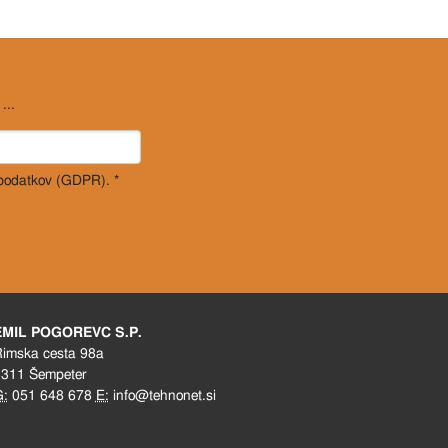
...
 podatkov (GDPR). *
EMIL POGOREVC S.P.
imska cesta 98a
311 Šempeter
G:
051 648 678
E:
info@tehnonet.si