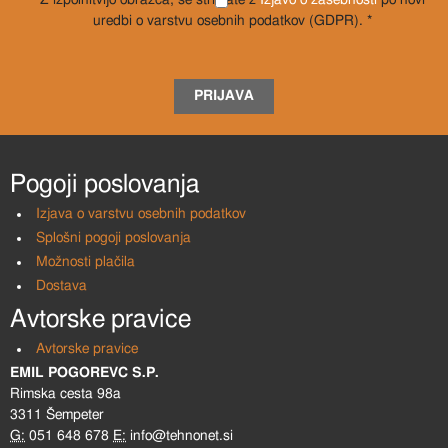
Z izpolnitvijo obrazca, se strinjate z
Izjavo o zasebnosti
po novi
uredbi o varstvu osebnih podatkov (GDPR). *
PRIJAVA
Pogoji poslovanja
Izjava o varstvu osebnih podatkov
Splošni pogoji poslovanja
Možnosti plačila
Dostava
Avtorske pravice
Avtorske pravice
EMIL POGOREVC S.P.
Rimska cesta 98a
3311 Šempeter
G:
051 648 678
E:
info@tehnonet.si