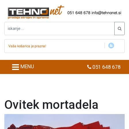
051 648 678
info@tehnonet.si
Vaša košarica je prazna!
MENU
051 648 678
Ovitek mortadela