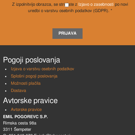
Z izpolnitvijo obrazca, se strinjate z
Izjavo o zasebnosti
po novi
uredbi o varstvu osebnih podatkov (GDPR). *
PRIJAVA
Pogoji poslovanja
Izjava o varstvu osebnih podatkov
Splošni pogoji poslovanja
Možnosti plačila
Dostava
Avtorske pravice
Avtorske pravice
EMIL POGOREVC S.P.
Rimska cesta 98a
3311 Šempeter