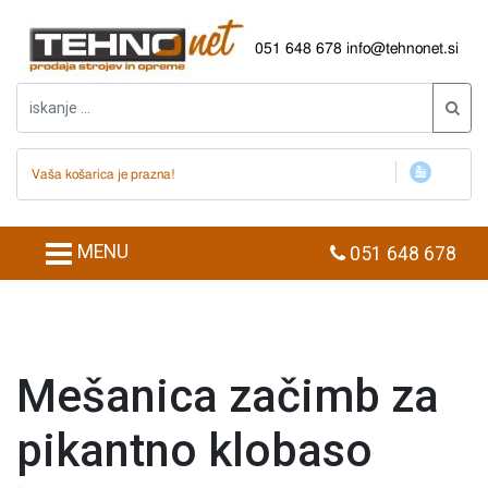
051 648 678
info@tehnonet.si
Vaša košarica je prazna!
MENU
051 648 678
Mešanica začimb za
pikantno klobaso