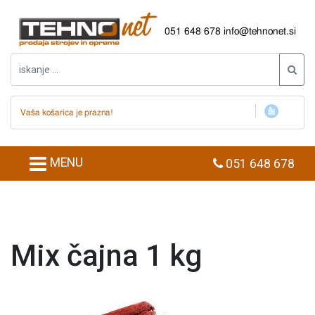
051 648 678
info@tehnonet.si
Vaša košarica je prazna!
MENU
051 648 678
Mix čajna 1 kg