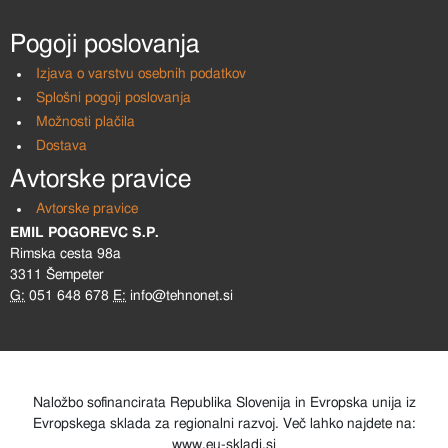
Pogoji poslovanja
Izjava o varstvu osebnih podatkov
Splošni pogoji poslovanja
Možnosti plačila
Dostava
Avtorske pravice
Avtorske pravice
EMIL POGOREVC S.P.
Rimska cesta 98a
3311 Šempeter
G:
051 648 678
E:
info@tehnonet.si
Naložbo sofinancirata Republika Slovenija in Evropska unija iz
Evropskega sklada za regionalni razvoj. Več lahko najdete na:
www.eu-skladi.si