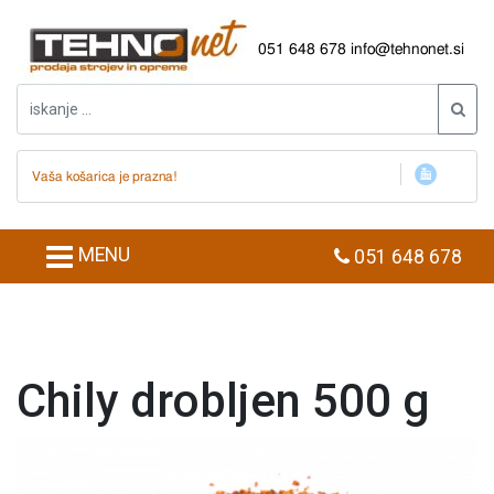
051 648 678
info@tehnonet.si
Vaša košarica je prazna!
MENU
051 648 678
Chily drobljen 500 g