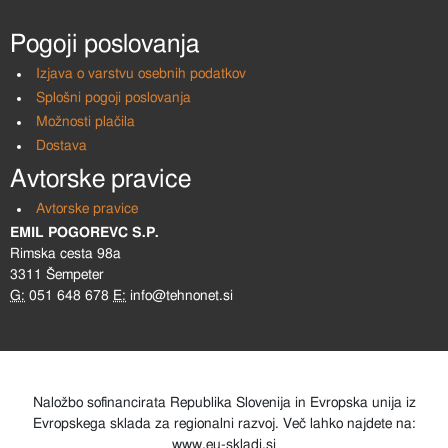
Pogoji poslovanja
Izjava o varstvu osebnih podatkov
Splošni pogoji poslovanja
Možnosti plačila
Dostava
Avtorske pravice
Avtorske pravice
EMIL POGOREVC S.P.
Rimska cesta 98a
3311 Šempeter
G:
051 648 678
E:
info@tehnonet.si
Naložbo sofinancirata Republika Slovenija in Evropska unija iz
Evropskega sklada za regionalni razvoj. Več lahko najdete na:
www.eu-skladi.si