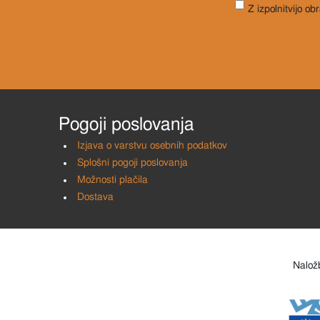
Z izpolnitvijo ob
Pogoji poslovanja
Izjava o varstvu osebnih podatkov
Splošni pogoji poslovanja
Možnosti plačila
Dostava
Naložb