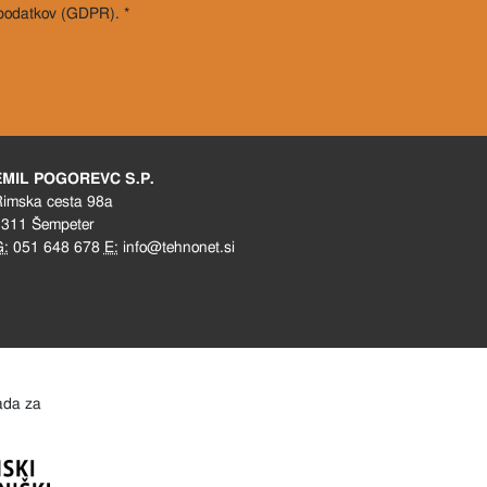
 podatkov (GDPR). *
EMIL POGOREVC S.P.
imska cesta 98a
311 Šempeter
G:
051 648 678
E:
info@tehnonet.si
lada za