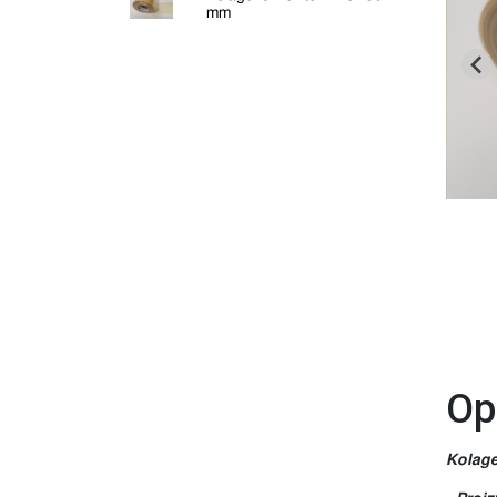
mm
Op
Kolage