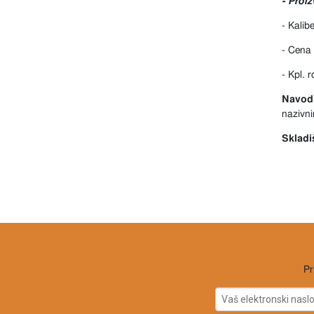
- Proi
- Kalib
- Cena 
- Kpl. 
Navodi
nazivni
Skladi
Pr