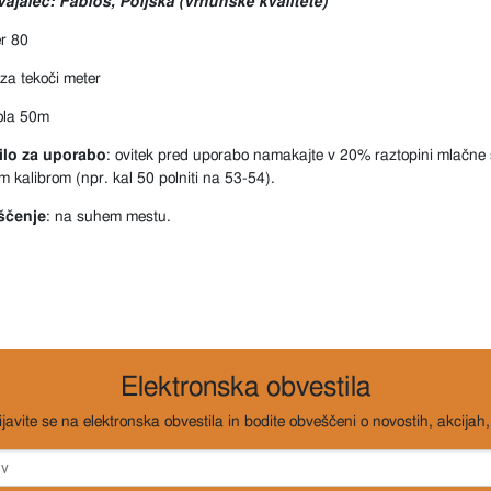
zvajalec: Fabios, Poljska (vrhunske kvalitete)
er 80
za tekoči meter
rola 50m
lo za uporabo
: ovitek pred uporabo namakajte v 20% raztopini mlačne 
m kalibrom (npr. kal 50 polniti na 53-54).
ščenje
: na suhem mestu.
Elektronska obvestila
ijavite se na elektronska obvestila in bodite obveščeni o novostih, akcijah, 