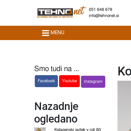
051 648 678
info@tehnonet.si
MENU
Ko
Smo tudi na ...
Facebook
Youtube
Instagram
Nazadnje
ogledano
Kolagenski ovitek v roli 80