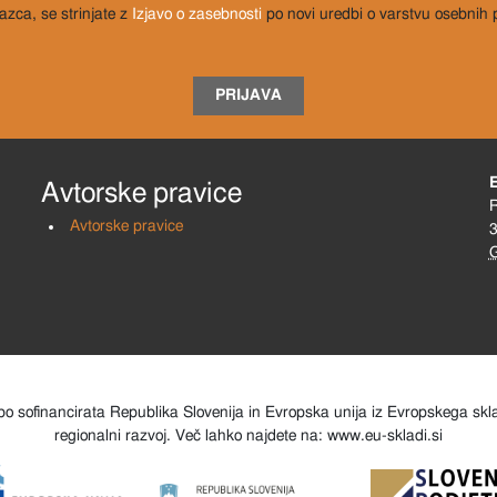
razca, se strinjate z
Izjavo o zasebnosti
po novi uredbi o varstvu osebnih
PRIJAVA
Avtorske pravice
R
Avtorske pravice
3
o sofinancirata Republika Slovenija in Evropska unija iz Evropskega sk
regionalni razvoj. Več lahko najdete na: www.eu-skladi.si