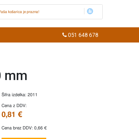
Vaša košarica je prazna!
051 648 678
80 mm
Šifra izdelka: 2011
Cena z DDV:
0,81 €
Cena brez DDV: 0,66 €