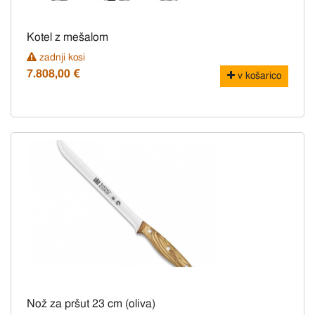
Kotel z mešalom
zadnji kosi
7.808,00 €
v košarico
Nož za pršut 23 cm (oliva)