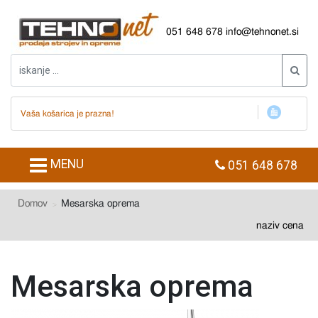
051 648 678
info@tehnonet.si
Vaša košarica je prazna!
MENU
051 648 678
Domov
Mesarska oprema
naziv
cena
Mesarska oprema