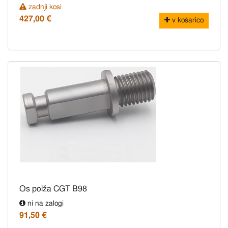
zadnji kosi
427,00 €
v košarico
Os polža CGT B98
ni na zalogi
91,50 €