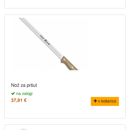
Nož za pršut
na zalogi
37,91 €
v košarico