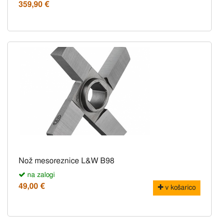
359,90 €
Nož mesoreznice L&W B98
na zalogi
49,00 €
v košarico