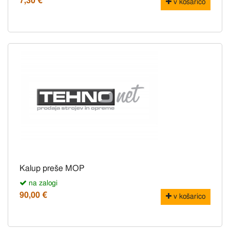
7,30 €
v košarico
Kalup preše MOP
na zalogi
90,00 €
v košarico