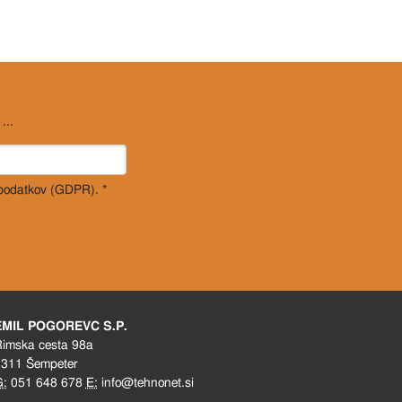
...
 podatkov (GDPR). *
EMIL POGOREVC S.P.
imska cesta 98a
311 Šempeter
G:
051 648 678
E:
info@tehnonet.si