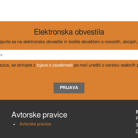
Elektronska obvestila
ijavite se na elektronska obvestila in bodite obveščeni o novostih, akcijah, 
razca, se strinjate z
Izjavo o zasebnosti
po novi uredbi o varstvu osebnih
PRIJAVA
Avtorske pravice
R
Avtorske pravice
3