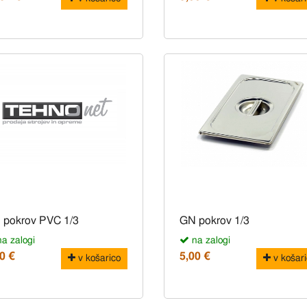
 pokrov PVC 1/3
GN pokrov 1/3
a zalogi
na zalogi
0 €
5,00 €
v košarico
v košari