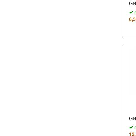
GN
n
6,5
GN
n
13