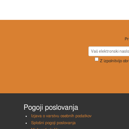
Pr
Z izpolnitvijo ob
Pogoji poslovanja
Izjava o varstvu osebnih podatkov
Splošni pogoji poslovanja