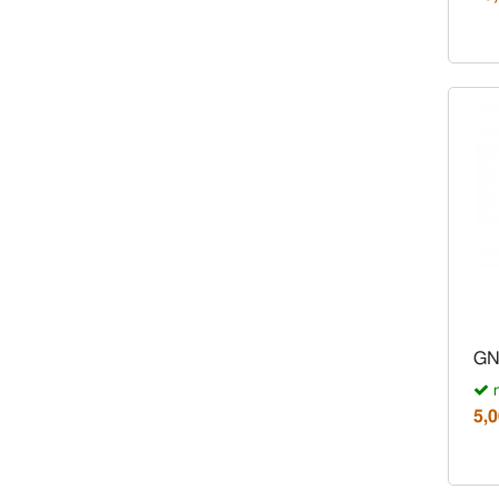
GN
n
5,0