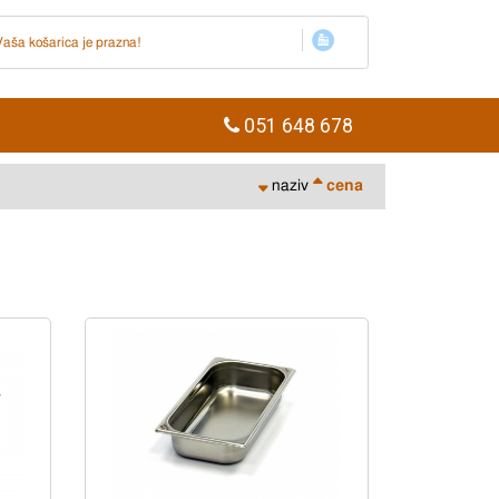
Vaša košarica je prazna!
051 648 678
naziv
cena