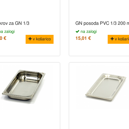
krov za GN 1/3
GN posoda PVC 1/3 200
a zalogi
na zalogi
0 €
15,01 €
v košarico
v košari