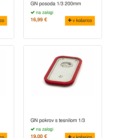
GN posoda 1/3 200mm
na zalogi
16,99 €
co
v košarico
GN pokrov s tesnilom 1/3
na zalogi
19,00 €
co
v košarico