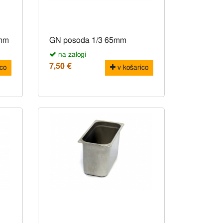
 mm
GN posoda 1/3 65mm
na zalogi
7,50 €
co
v košarico