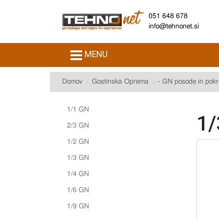
051 648 678
info@tehnonet.si
MENU
Domov
Gostinska Oprema
- GN posode in pokr
1/1 GN
1/
2/3 GN
1/2 GN
1/3 GN
1/4 GN
1/6 GN
1/9 GN