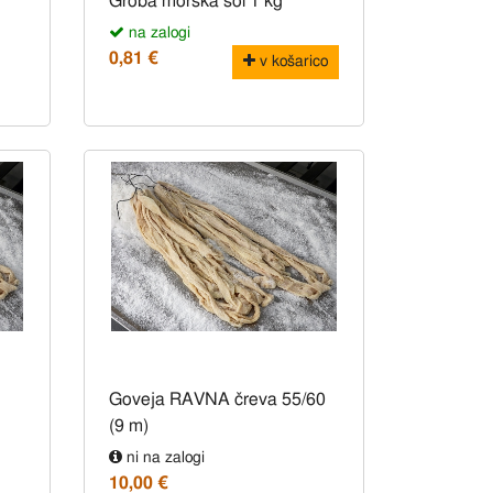
Groba morska sol 1 kg
na zalogi
0,81 €
v košarico
Goveja RAVNA čreva 55/60
(9 m)
ni na zalogi
10,00 €