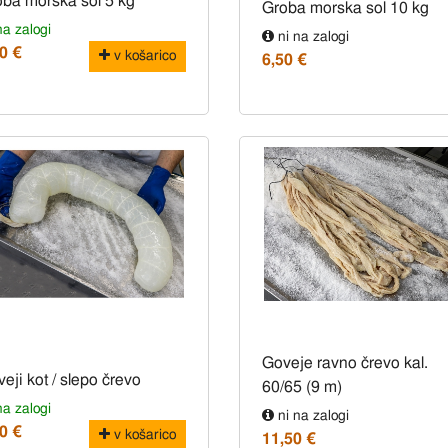
ba morska sol 5 kg
Groba morska sol 10 kg
a zalogi
ni na zalogi
0 €
v košarico
6,50 €
Goveje ravno črevo kal.
eji kot / slepo črevo
60/65 (9 m)
a zalogi
ni na zalogi
0 €
v košarico
11,50 €