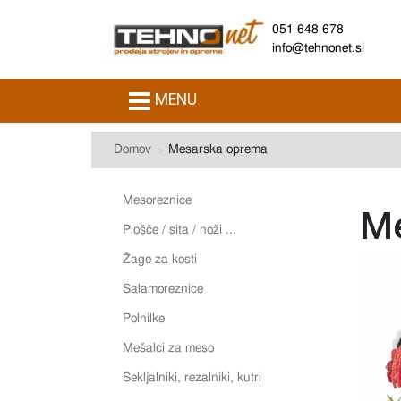
051 648 678
info@tehnonet.si
MENU
Domov
Mesarska oprema
Mesoreznice
Me
Plošče / sita / noži ...
Žage za kosti
Salamoreznice
Polnilke
Mešalci za meso
Sekljalniki, rezalniki, kutri