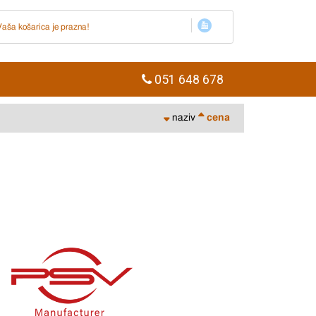
Vaša košarica je prazna!
051 648 678
naziv
cena