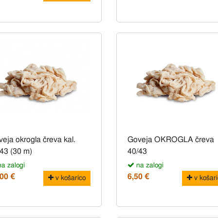
eja okrogla čreva kal.
Goveja OKROGLA čreva
43 (30 m)
40/43
a zalogi
na zalogi
,00 €
6,50 €
v košarico
v košari