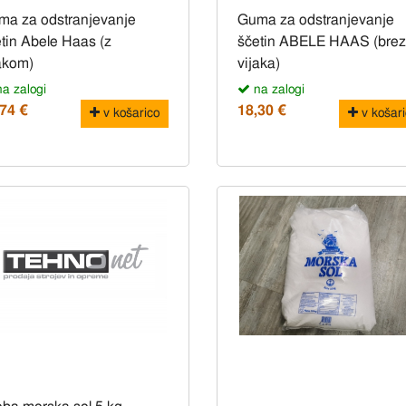
ma za odstranjevanje
Guma za odstranjevanje
tin Abele Haas (z
ščetin ABELE HAAS (brez
akom)
vijaka)
a zalogi
na zalogi
,74 €
18,30 €
v košarico
v košari