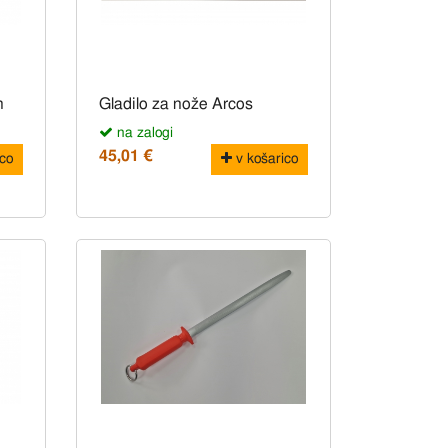
h
Gladilo za nože Arcos
na zalogi
45,01 €
co
v košarico