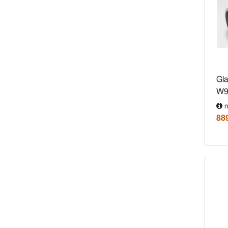
Gl
W9
n
88