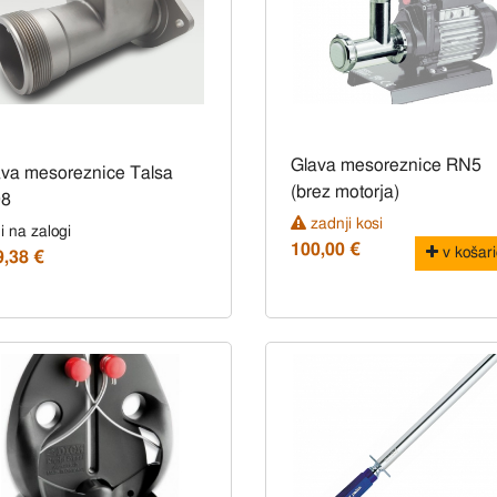
Glava mesoreznice RN5
ava mesoreznice Talsa
(brez motorja)
8
zadnji kosi
i na zalogi
100,00 €
v košari
9,38 €