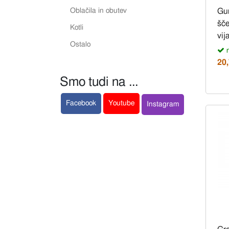
Oblačila in obutev
Gu
šče
Kotli
vij
Ostalo
n
20
Smo tudi na ...
Facebook
Youtube
Instagram