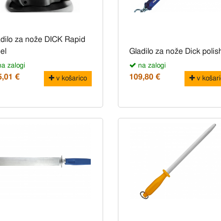
dilo za nože DICK Rapid
el
Gladilo za nože Dick polis
a zalogi
na zalogi
5,01 €
109,80 €
v košarico
v košari