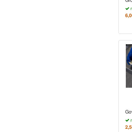
Gro
n
6,0
Gov
n
2,5