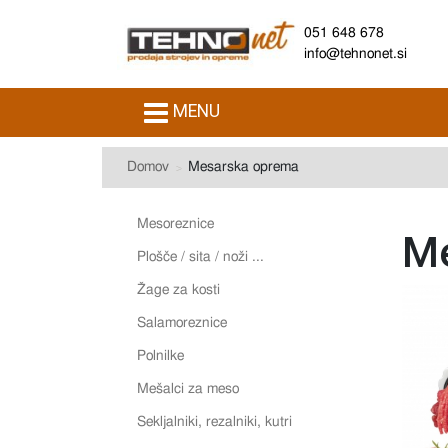
051 648 678
info@tehnonet.si
MENU
Domov
Mesarska oprema
Mesoreznice
Me
Plošče / sita / noži ...
Žage za kosti
Salamoreznice
Polnilke
Mešalci za meso
Sekljalniki, rezalniki, kutri