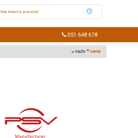
Vaša košarica je prazna!
051 648 678
naziv
cena