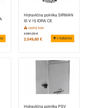
Hidravlična polnilka SIRMAN
SA
IS V 15 IDRA CE
zadnji kosi
2.684,00 €
co
v košarico
2.549,80 €
Hidravlična polnilka PSV