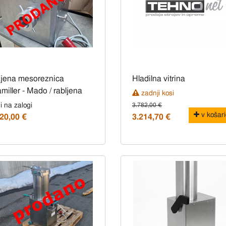
ajena mesoreznica
Hladilna vitrina
miller - Mado / rabljena
zadnji kosi
i na zalogi
3.782,00 €
v košari
20,00 €
3.214,70 €