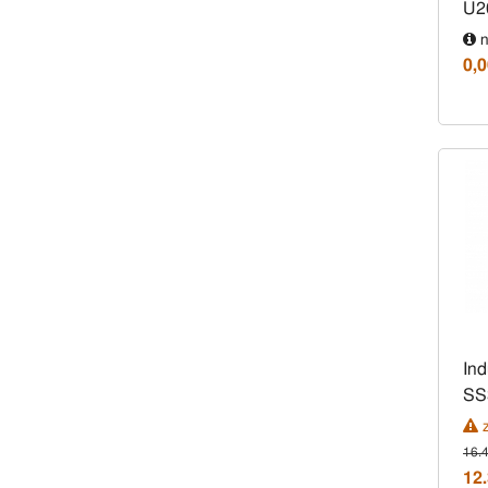
U2
n
0,0
Ind
SS
z
16.
12