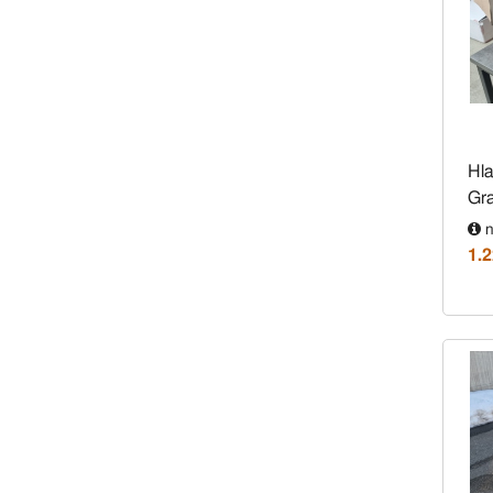
Hl
Gra
n
1.2