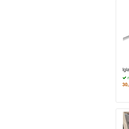
Igl
n
30