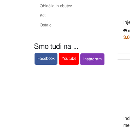
Oblačila in obutev
Kotli
Inj
Ostalo
n
3.0
Smo tudi na ...
Facebook
Youtube
Instagram
Ind
me