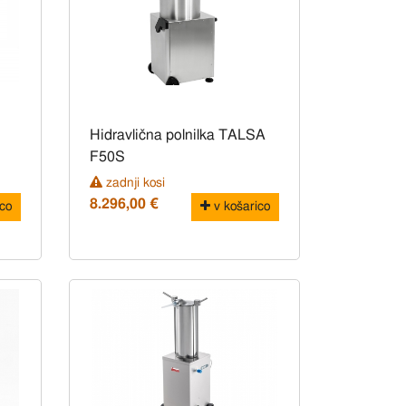
Hidravlična polnilka TALSA
F50S
zadnji kosi
8.296,00 €
co
v košarico