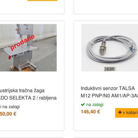
Induktivni senzor TALSA
ustrijska tračna žaga
M12 PNP/N0 AM1/AP-3A
DO SELEKTA 2 / rabljena
na zalogi
i na zalogi
146,40 €
v košari
50,00 €