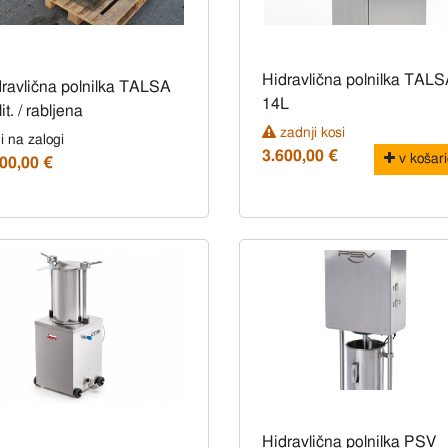
Hidravlična polnilka TAL
ravlična polnilka TALSA
14L
lit. / rabljena
zadnji kosi
i na zalogi
3.600,00 €
v košari
00,00 €
Hidravlična polnilka PSV