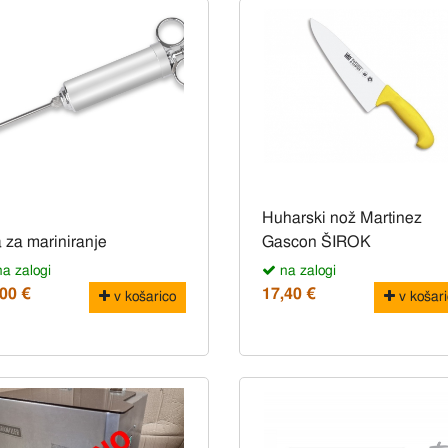
Huharski nož Martinez
a za mariniranje
Gascon ŠIROK
a zalogi
na zalogi
,00 €
17,40 €
v košarico
v košari