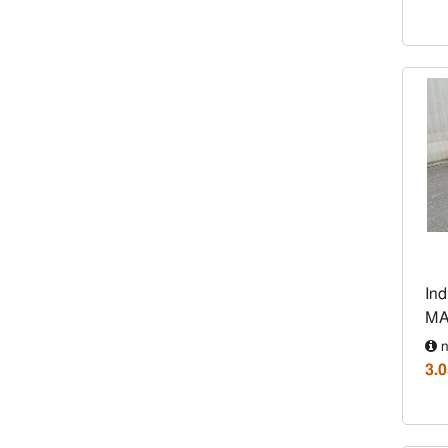
Ind
MA
n
3.0