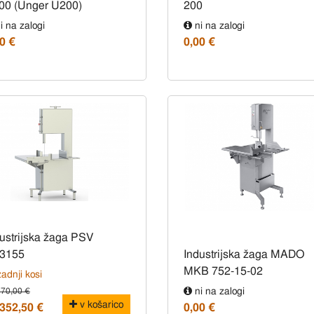
00 (Unger U200)
200
i na zalogi
ni na zalogi
0 €
0,00 €
ustrijska žaga PSV
3155
Industrijska žaga MADO
MKB 752-15-02
adnji kosi
470,00 €
ni na zalogi
v košarico
.352,50 €
0,00 €