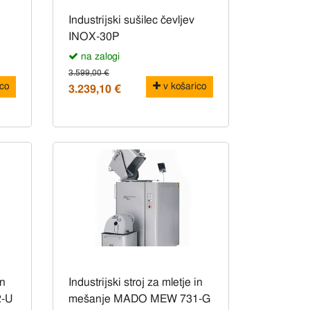
Industrijski sušilec čevljev
INOX-30P
na zalogi
3.599,00 €
co
v košarico
3.239,10 €
in
Industrijski stroj za mletje in
2-U
mešanje MADO MEW 731-G