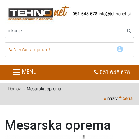
051 648 678
info@tehnonet.si
Vaša košarica je prazna!
MENU
051 648 678
Domov
Mesarska oprema
naziv
cena
Mesarska oprema