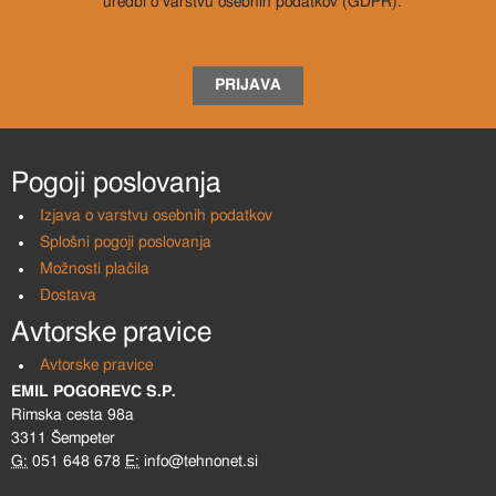
uredbi o varstvu osebnih podatkov (GDPR). *
PRIJAVA
Pogoji poslovanja
Izjava o varstvu osebnih podatkov
Splošni pogoji poslovanja
Možnosti plačila
Dostava
Avtorske pravice
Avtorske pravice
EMIL POGOREVC S.P.
Rimska cesta 98a
3311 Šempeter
G:
051 648 678
E:
info@tehnonet.si