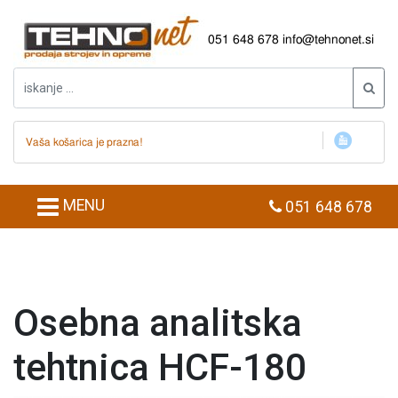
051 648 678
info@tehnonet.si
Vaša košarica je prazna!
MENU
051 648 678
Osebna analitska
tehtnica HCF-180