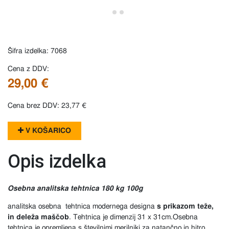
Šifra izdelka: 7068
Cena z DDV:
29,00 €
Cena brez DDV: 23,77 €
V KOŠARICO
Opis izdelka
Osebna analitska tehtnica 180 kg 100g
analitska osebna tehtnica modernega designa
s prikazom teže,
in deleža maščob
. Tehtnica je dimenzij 31 x 31cm.Osebna
tehtnica je opremljena s številnimi merilniki za natančno in hitro