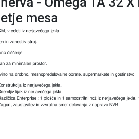
nerva - Omega TA 32 X n
etje mesa
M, v celoti iz nerjavečega jekla
n in zanesljiv stroj.
no čiščenje.
an za minimalen prostor.
vino na drobno, mesnopredelovalne obrate, supermarkete in gostinstvo.
Konstrukcija iz nerjavečega jekla.
nemljiv lijak iz nerjavečega jekla.
azličica Enterprise : 1 plošča in 1 samoostrilni nož iz nerjavečega jekla, 
Zagon, zaustavitev in vzvratna smer delovanja z napravo NVR