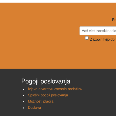
Pr
Z izpolnitvijo ob
Pogoji poslovanja
Izjava o varstvu osebnih podatkov
Splošni pogoji poslovanja
Možnosti plačila
Dostava