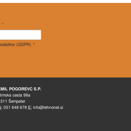
...
 podatkov (GDPR). *
EMIL POGOREVC S.P.
imska cesta 98a
311 Šempeter
G:
051 648 678
E:
info@tehnonet.si