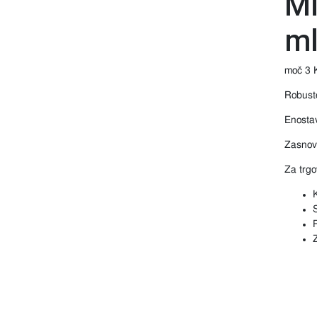
Mi
ml
moč 3 K
Robuste
Enostav
Zasnov
Za trgo
S
R