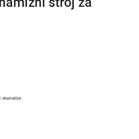
amizni stroj za
1 ekstraktor.