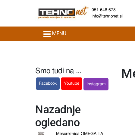
051 648 678
info@tehnonet.si
MENU
Me
Smo tudi na ...
Facebook
Youtube
Instagram
Nazadnje
ogledano
Mesoreznica OMEGA TA