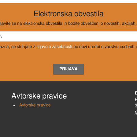
Elektronska obvestila
ijavite se na elektronska obvestila in bodite obveščeni o novostih, akcijah, 
razca, se strinjate z
Izjavo o zasebnosti
po novi uredbi o varstvu osebnih
PRIJAVA
Avtorske pravice
R
Avtorske pravice
3