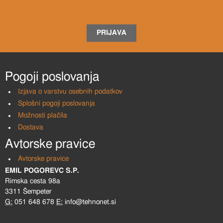
PRIJAVA
Pogoji poslovanja
Izjava o varstvu osebnih podatkov
Splošni pogoji poslovanja
Možnosti plačila
Dostava
Avtorske pravice
Avtorske pravice
EMIL POGOREVC S.P.
Rimska cesta 98a
3311 Šempeter
G:
051 648 678
E:
info@tehnonet.si