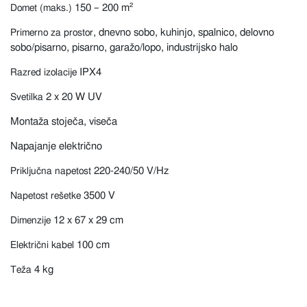
150 – 200 m²
Domet (maks.)
, dnevno sobo, kuhinjo, spalnico, delovno
Primerno za prostor
sobo/pisarno, pisarno, garažo/lopo, industrijsko halo
IPX4
Razred izolacije
2 x 20 W UV
Svetilka
Montaža
stoječa, viseča
Napajanje
električno
220-240/50 V/Hz
Priključna napetost
3500 V
Napetost rešetke
12 x 67 x 29 cm
Dimenzije
100 cm
Električni kabel
4 kg
Teža