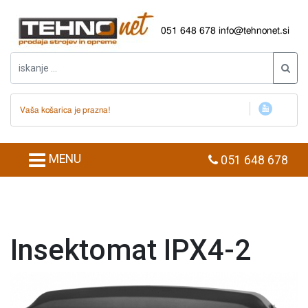
051 648 678
info@tehnonet.si
Vaša košarica je prazna!
MENU
051 648 678
Insektomat IPX4-2