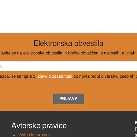
Elektronska obvestila
ijavite se na elektronska obvestila in bodite obveščeni o novostih, akcijah, 
razca, se strinjate z
Izjavo o zasebnosti
po novi uredbi o varstvu osebnih
PRIJAVA
Avtorske pravice
R
Avtorske pravice
3