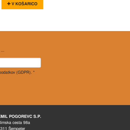
V KOŠARICO
...
 podatkov (GDPR). *
EMIL POGOREVC S.P.
imska cesta 98a
311 Šempeter