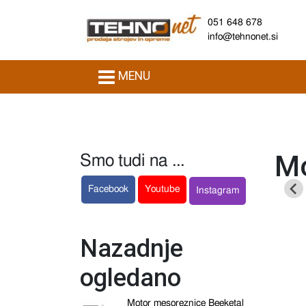
051 648 678
info@tehnonet.si
MENU
Mo
Smo tudi na ...
Facebook
Youtube
Instagram
Nazadnje
ogledano
Motor mesoreznice Beeketal